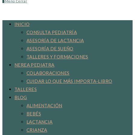
0
Menú
Cerrar
de
INICIO
CONSULTA PEDIATRÍA
ASESORÍA DE LACTANCIA
la
ASESORÍA DE SUEÑO
TALLERES Y FORMACIONES
NEREA PEDIATRA
web
COLABORACIONES
CUIDAR LO QUE MÁS IMPORTA-LIBRO
TALLERES
BLOG
ALIMENTACIÓN
BEBÉS
LACTANCIA
CRIANZA