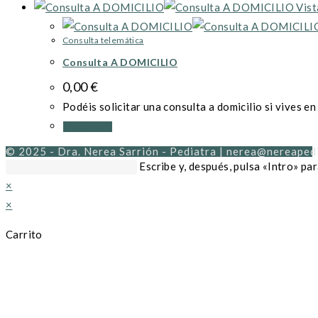
Vist
Consulta telemática
Consulta A DOMICILIO
0,00
€
Podéis solicitar una consulta a domicilio si vives en
Add to cart
© 2025 - Dra. Nerea Sarrión - Pediatra | nerea@nereaped
Buscar
Escribe y, después, pulsa «Intro» pa
en
×
esta
×
web
Carrito