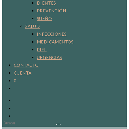
DIENTES
PREVENCIÓN
SUEÑO
SALUD
INFECCIONES
MEDICAMENTOS
PIEL
URGENCIAS
CONTACTO
CUENTA
0
Alternar
búsqueda
de
la
web