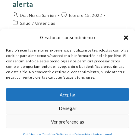
alerta
Dra. Nerea Sarrión
febrero 15, 2022
Salud
/
Urgencias
Gestionar consentimiento
Hoy, 15 de febrero se celebra el
#DíaContraElCáncerInfatil con el objetivo de
Para ofrecer las mejores experiencias, utilizamos tecnologías como las
visibilizar esta enfermedad infantil. El cáncer
cookies para almacenar y/o acceder a la información del dispositivo. El
infantil, por suerte, es una enfermedad muy poco
consentimiento de estas tecnologías nos permitirá procesar datos
como el comportamiento de navegación o las identificaciones únicas
frecuente. La supervivencia global…
en este sitio. No consentir o retirar el consentimiento, puede afectar
negativamente a ciertas características y funciones.
Continuar Leyendo
Aceptar
Denegar
Ver preferencias
© 2025 - Dra. Nerea Sarrión - Pediatra |
nerea@nereapediatra.com | www.nereapediatra.com |
Política de Cookies
Política de Privacidad
Aviso Legal