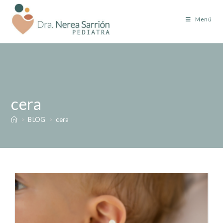
Menú
cera
>
BLOG
>
cera