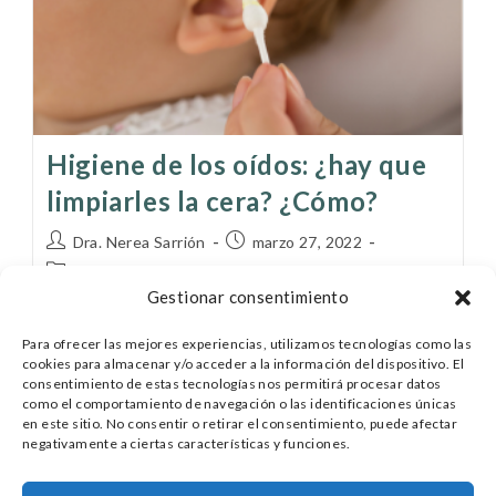
Higiene de los oídos: ¿hay que
limpiarles la cera? ¿Cómo?
Dra. Nerea Sarrión
marzo 27, 2022
Bebés
/
Crianza
Gestionar consentimiento
El cuerpo es sabio, y produce cera en los oídos con
Para ofrecer las mejores experiencias, utilizamos tecnologías como las
la función de protegerle frente a la entrada de
cookies para almacenar y/o acceder a la información del dispositivo. El
agentes externos. La cera del oído, también
consentimiento de estas tecnologías nos permitirá procesar datos
llamada cerumen, es una sustancia…
como el comportamiento de navegación o las identificaciones únicas
en este sitio. No consentir o retirar el consentimiento, puede afectar
negativamente a ciertas características y funciones.
Continuar Leyendo