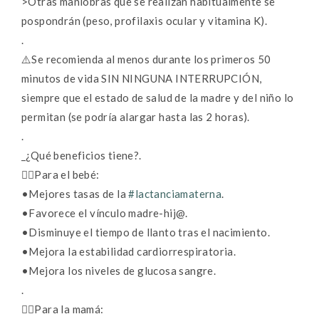
>Otras maniobras que se realizan habitualmente se
pospondrán (peso, profilaxis ocular y vitamina K).
.
⚠️Se recomienda al menos durante los primeros 50
minutos de vida SIN NINGUNA INTERRUPCIÓN,
siempre que el estado de salud de la madre y del niño lo
permitan (se podría alargar hasta las 2 horas).
.
_¿Qué beneficios tiene?.
👉🏼Para el bebé:
•Mejores tasas de la
#lactanciamaterna
.
•Favorece el vínculo madre-hij@.
•Disminuye el tiempo de llanto tras el nacimiento.
•Mejora la estabilidad cardiorrespiratoria.
•Mejora los niveles de glucosa sangre.
.
👉🏼Para la mamá: