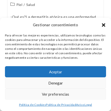
Piel
/
Salud
¿Qué es?La dermatitis atópica es una enfermedad
inflamatoria crónica y recurrente de la piel. Es una
Gestionar consentimiento
“forma de ser” de la piel que puede afectar a
lactantes, niños o adultos. No contagiosa y…
Para ofrecer las mejores experiencias, utilizamos tecnologías como las
cookies para almacenar y/o acceder a la información del dispositivo. El
consentimiento de estas tecnologías nos permitirá procesar datos
Continuar Leyendo
como el comportamiento de navegación o las identificaciones únicas
en este sitio. No consentir o retirar el consentimiento, puede afectar
negativamente a ciertas características y funciones.
Aceptar
Denegar
© 2025 - Dra. Nerea Sarrión - Pediatra |
nerea@nereapediatra.com | www.nereapediatra.com |
Aviso Legal
|
Política Privacidad
Ver preferencias
Política de Cookies
Política de Privacidad
Aviso Legal