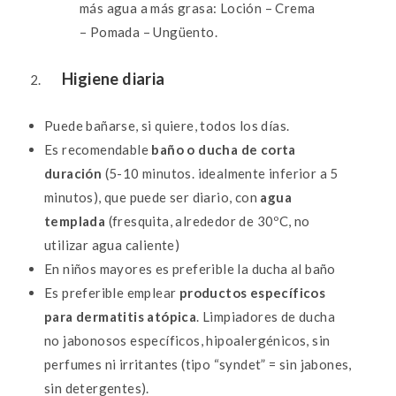
más agua a más grasa: Loción – Crema
– Pomada – Ungüento.
Higiene diaria
Puede bañarse, si quiere, todos los días.
Es recomendable
baño o ducha de corta
duración
(5-10 minutos. idealmente inferior a 5
minutos), que puede ser diario, con
agua
templada
(fresquita, alrededor de 30ºC, no
utilizar agua caliente)
En niños mayores es preferible la ducha al baño
Es preferible emplear
productos específicos
para dermatitis atópica
. Limpiadores de ducha
no jabonosos específicos, hipoalergénicos, sin
perfumes ni irritantes (tipo “syndet” = sin jabones,
sin detergentes).