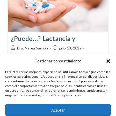
¿Puedo…? Lactancia y:
Dra. Nerea Sarrión
julio 13, 2022
Lactancia
Gestionar consentimiento
Las dudas de las mamás que amamantáis acerca de
Para ofrecer las mejores experiencias, utilizamos tecnologías como las
la compatibilidad de determinados tratamientos
cookies para almacenar y/o acceder a la información del dispositivo. El
médicos y estéticos son muy habituales. En el post
consentimiento de estas tecnologías nos permitirá procesar datos
de hoy os muestro el ejemplo de…
como el comportamiento de navegación o las identificaciones únicas
en este sitio. No consentir o retirar el consentimiento, puede afectar
negativamente a ciertas características y funciones.
Continuar Leyendo
Aceptar