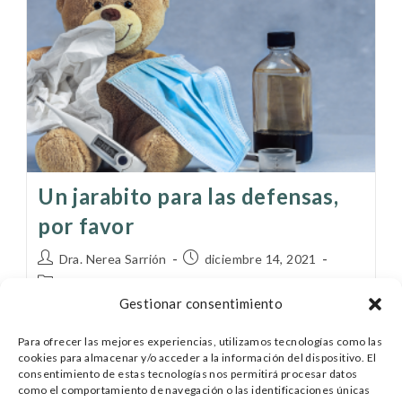
Un jarabito para las defensas,
por favor
Dra. Nerea Sarrión
diciembre 14, 2021
Infecciones
/
Prevención
/
Salud
Gestionar consentimiento
Ayy! Como me gustaría poder recetaros un “jarabe
Para ofrecer las mejores experiencias, utilizamos tecnologías como las
para los mocos”, un “jarabe para la tos”, un “jarabe
cookies para almacenar y/o acceder a la información del dispositivo. El
para aumentar el apetito” y… “¡un jarabe para
consentimiento de estas tecnologías nos permitirá procesar datos
como el comportamiento de navegación o las identificaciones únicas
aumentar las defensas!” Y…