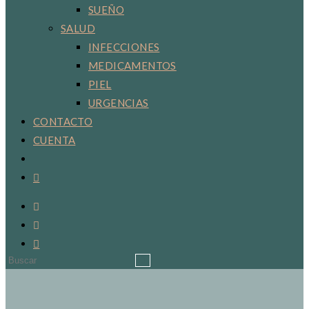
SUEÑO
SALUD
INFECCIONES
MEDICAMENTOS
PIEL
URGENCIAS
CONTACTO
CUENTA
Alternar
búsqueda
de
la
web