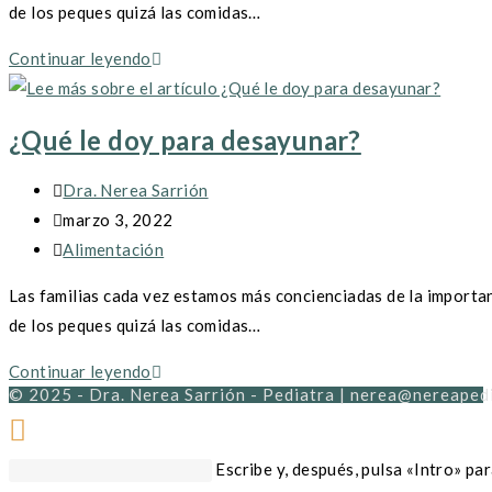
de los peques quizá las comidas…
entrada:
¿Qué
Continuar leyendo
le
doy
¿Qué le doy para desayunar?
para
desayunar?
Autor
Dra. Nerea Sarrión
de
Publicación
marzo 3, 2022
la
de
Categoría
Alimentación
entrada:
la
de
Las familias cada vez estamos más concienciadas de la importanc
entrada:
la
de los peques quizá las comidas…
entrada:
¿Qué
Continuar leyendo
© 2025 - Dra. Nerea Sarrión - Pediatra | nerea@nereaped
le
doy
para
Buscar
Escribe y, después, pulsa «Intro» pa
desayunar?