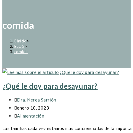
comida
Inicio
>
BLOG
>
comida
¿Qué le doy para desayunar?
Autor
Dra. Nerea Sarrión
de
Publicación
enero 10, 2023
la
de
Categoría
Alimentación
entrada:
la
de
Las familias cada vez estamos más concienciadas de la importanc
entrada:
la